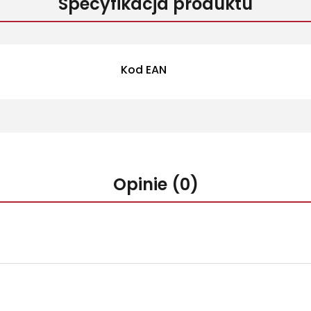
Specyfikacja produktu
Więcej informacji
Kod EAN
Opinie (0)