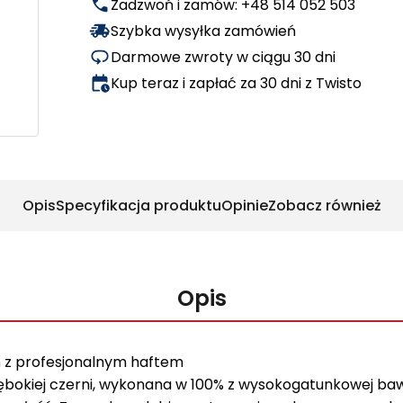
Zadzwoń i zamów: +48 514 052 503
Szybka wysyłka zamówień
Darmowe zwroty w ciągu 30 dni
Kup teraz i zapłać za 30 dni z Twisto
Opis
Specyfikacja produktu
Opinie
Zobacz również
Opis
 z profesjonalnym haftem
łębokiej czerni, wykonana w 100% z wysokogatunkowej baw