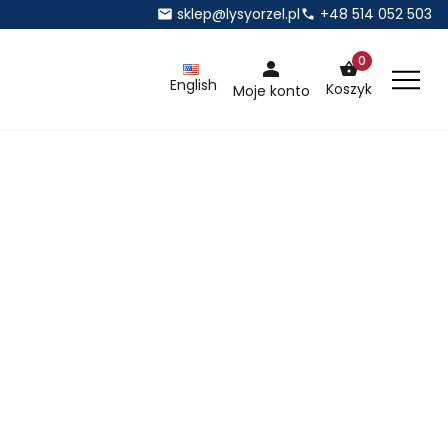
sklep@lysyorzel.pl
+48 514 052 503
0
English
Koszyk
Moje konto