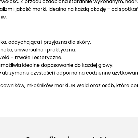
trwałość. Z przodu ozdobiona starannie wykonanym, nad
alizm i jakość marki. Idealna na każdą okazję – od spotka
ie.
ka, oddychająca i przyjazna dla skóry.
ancka, uniwersalna i praktyczna.
ld – trwałe i estetyczne.
 umożliwia idealne dopasowanie do każdej głowy.
w utrzymaniu czystości i odporna na codzienne użytkowani
acowników, miłośników marki JB Weld oraz osób, które ce