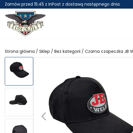
Skip
Zamów przed 15:45 z InPost z dostawą następnego dnia.
to
content
Strona główna
/
Sklep
/
Bez kategorii
/ Czarna czapeczka JB 