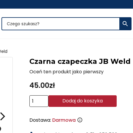
Weld
Czarna czapeczka JB Weld
Oceń ten produkt jako pierwszy
45.00
zł
ilość
Dodaj do koszyka
Czarna
czapeczka
Dostawa:
Darmowa
JB
Weld