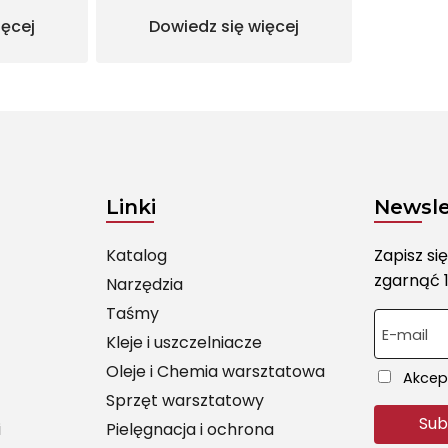
ięcej
Dowiedz się więcej
Linki
Newsle
Katalog
Zapisz si
zgarnąć 1
Narzędzia
Taśmy
E-mail
Kleje i uszczelniacze
Oleje i Chemia warsztatowa
Akcept
Sprzęt warsztatowy
i
Pielęgnacja i ochrona