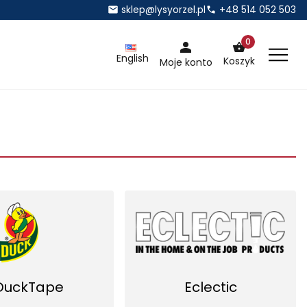
sklep@lysyorzel.pl
+48 514 052 503
0
English
Koszyk
Moje konto
DuckTape
Eclectic