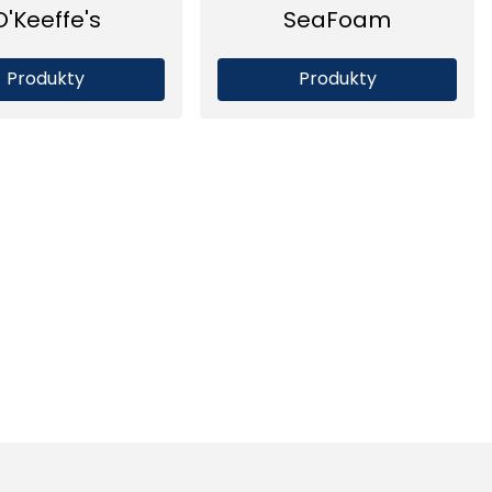
O'Keeffe's
SeaFoam
Produkty
Produkty