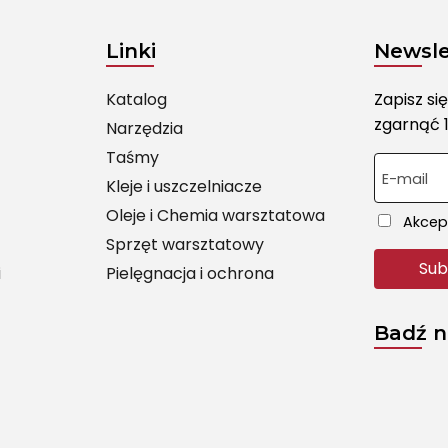
Linki
Newsle
Katalog
Zapisz si
zgarnąć 1
Narzędzia
Taśmy
E-mail
Kleje i uszczelniacze
Oleje i Chemia warsztatowa
Akcept
Sprzęt warsztatowy
i
Pielęgnacja i ochrona
Badź n