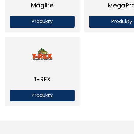
Maglite
MegaPr
Produkty
Produkty
T-REX
Produkty