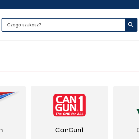
n
CanGun1