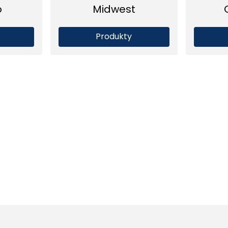
o
Midwest
Produkty