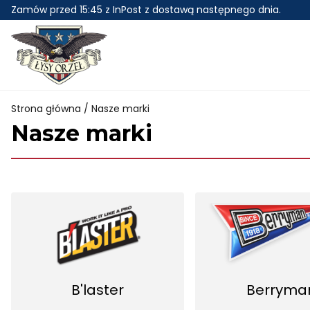
Skip
Zamów przed 15:45 z InPost z dostawą następnego dnia.
to
content
Strona główna
/ Nasze marki
Nasze marki
B'laster
Berryma