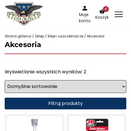
Skip
0
to
Moje
Koszyk
content
konto
Strona główna
/
Sklep
/
Kleje i uszczelniacze
/ Akcesoria
Akcesoria
Wyświetlanie wszystkich wyników: 2
Filtruj produkty