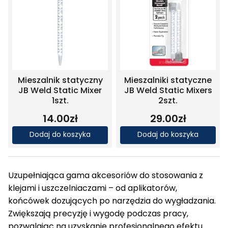
Mieszalnik statyczny
Mieszalniki statyczne
JB Weld Static Mixer
JB Weld Static Mixers
1szt.
2szt.
14.00
zł
29.00
zł
Dodaj do koszyka
Dodaj do koszyka
Uzupełniająca gama akcesoriów do stosowania z
klejami i uszczelniaczami – od aplikatorów,
końcówek dozujących po narzędzia do wygładzania.
Zwiększają precyzję i wygodę podczas pracy,
pozwalając na uzyskanie profesjonalnego efektu.