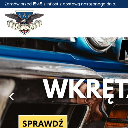
Skip
Zamów przed 15:45 z InPost z dostawą następnego dnia.
to
content
Łysy Orzeł – Amerykańska c