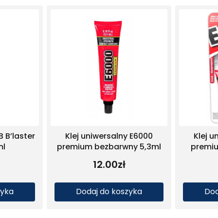
Klej uniwersalny E6000
Klej uniwersalny E6000
mium bezbarwny 29,5 ml
premium bezbarwny 59,1 
45.00
zł
54.00
zł
Dodaj do koszyka
Dodaj do koszyka