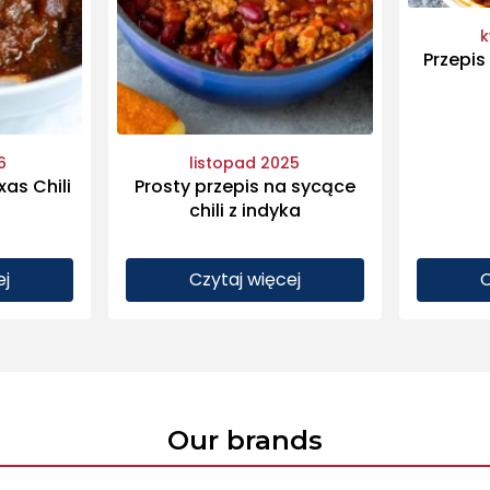
k
Przepis
6
listopad 2025
xas Chili
Prosty przepis na sycące
chili z indyka
ej
Czytaj więcej
C
Our brands