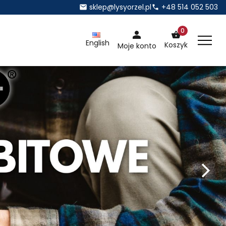
sklep@lysyorzel.pl
+48 514 052 503
0
English
Koszyk
Moje konto
esjonalistów