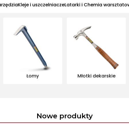
rzędzia
Kleje i uszczelniacze
Latarki i Chemia warsztat
Łomy
Młotki dekarskie
Nowe produkty