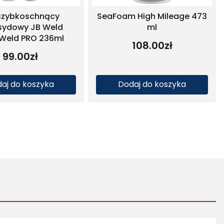
Klej szybkoschnący
Klej epoksydowy J
epoksydowy JB Weld
Original 2 x 14
KwikWeld 2 x 28,4 g
84.99
zł
54.00
zł
Dodaj do koszyka
Dodaj do koszy