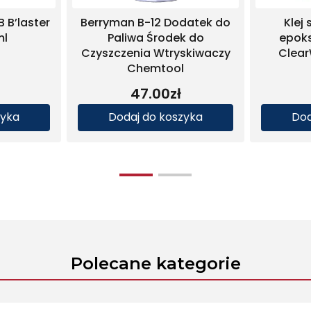
Szpachlówka
Szpachlówka naprawcza JB
otemperaturowa JB
Weld SteelStik 57g
d HighHeat 57g
54.00
zł
54.00
zł
daj do koszyka
Dodaj do koszyka
Polecane kategorie