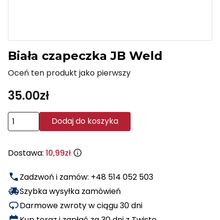
Biała czapeczka JB Weld
Oceń ten produkt jako pierwszy
35.00
zł
ilość
Dodaj do koszyka
Biała
czapeczka
Dostawa:
10,99zł
JB
Weld
Zadzwoń i zamów: +48 514 052 503
Szybka wysyłka zamówień
Darmowe zwroty w ciągu 30 dni
Kup teraz i zapłać za 30 dni z Twisto