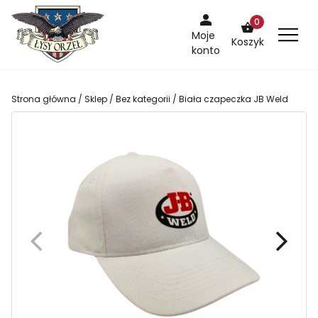
Skip
0
to
Moje
Koszyk
content
konto
Strona główna
/
Sklep
/
Bez kategorii
/ Biała czapeczka JB Weld