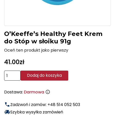
O’Keeffe’s Healthy Feet Krem
do Stóp w słoiku 91g
Oceń ten produkt jako pierwszy
41.00
zł
ilość
Dodaj do koszyka
O’Keeffe’s
Healthy
Dostawa:
Darmowa
Feet
Krem
Zadzwoń i zamów: +48 514 052 503
do
Stóp
Szybka wysyłka zamówień