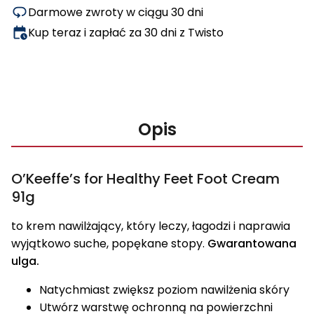
w
Darmowe zwroty w ciągu 30 dni
słoiku
Kup teraz i zapłać za 30 dni z Twisto
91g
Opis
O’Keeffe’s for Healthy Feet Foot Cream
91g
to krem ​​nawilżający, który leczy, łagodzi i naprawia
wyjątkowo suche, popękane stopy.
Gwarantowana
ulga.
Natychmiast zwiększ poziom nawilżenia skóry
Utwórz warstwę ochronną na powierzchni