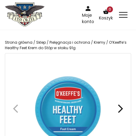
Skip
0
to
Moje
Koszyk
content
konto
Strona główna
/
Sklep
/
Pielęgnacja i ochrona
/
Kremy
/ O’Keeffe’s
Healthy Feet Krem do Stóp w słoiku 91g