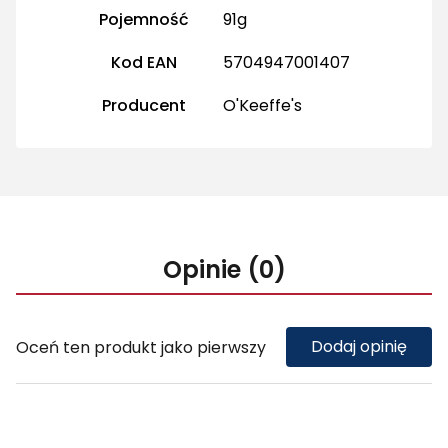
Więcej informacji
Pojemność
91g
Kod EAN
5704947001407
Producent
O'Keeffe's
Opinie (0)
Dodaj opinię
Oceń ten produkt jako pierwszy