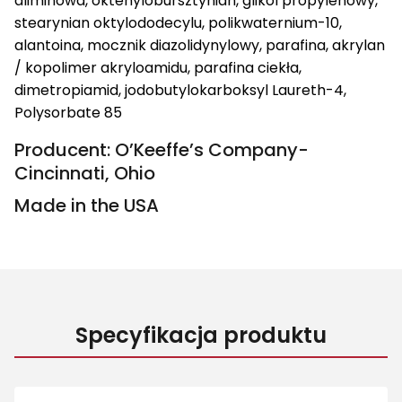
aliminowa, oktenylobursztynian, glikol propylenowy,
stearynian oktylododecylu, polikwaternium-10,
alantoina, mocznik diazolidynylowy, parafina, akrylan
/ kopolimer akryloamidu, parafina ciekła,
dimetropiamid, jodobutylokarboksyl Laureth-4,
Polysorbate 85
Producent: O’Keeffe’s Company-
Cincinnati, Ohio
Made in the USA
Specyfikacja produktu