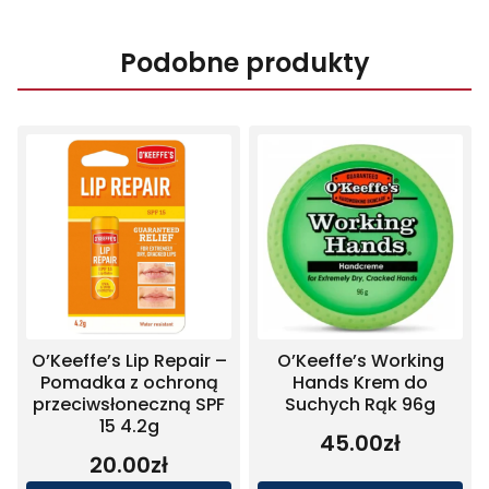
Podobne produkty
O’Keeffe’s Lip Repair –
O’Keeffe’s Working
Pomadka z ochroną
Hands Krem do
przeciwsłoneczną SPF
Suchych Rąk 96g
15 4.2g
45.00
zł
20.00
zł