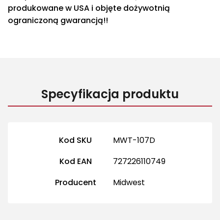
produkowane w USA i objęte dożywotnią
ograniczoną gwarancją!!
Specyfikacja produktu
Więcej informacji
Kod SKU
MWT-107D
Kod EAN
727226110749
Producent
Midwest