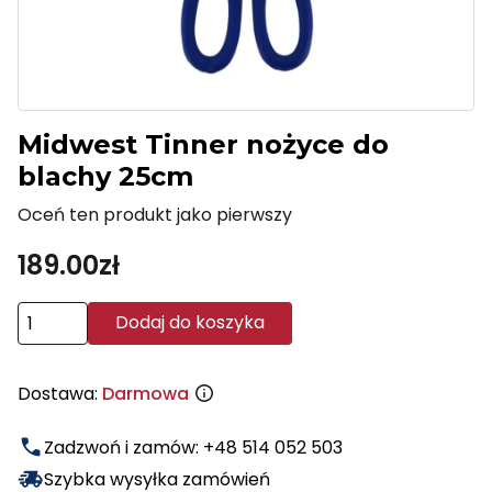
Midwest Tinner nożyce do
blachy 25cm
Oceń ten produkt jako pierwszy
189.00
zł
ilość
Dodaj do koszyka
Midwest
Tinner
Dostawa:
Darmowa
nożyce
do
Zadzwoń i zamów: +48 514 052 503
blachy
25cm
Szybka wysyłka zamówień