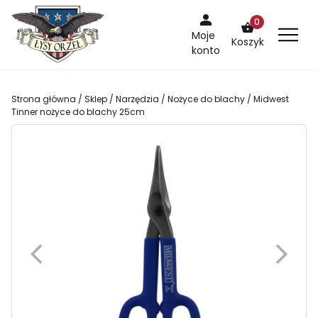
Skip
0
to
Moje
Koszyk
content
konto
Strona główna
/
Sklep
/
Narzędzia
/
Nożyce do blachy
/ Midwest
Tinner nożyce do blachy 25cm