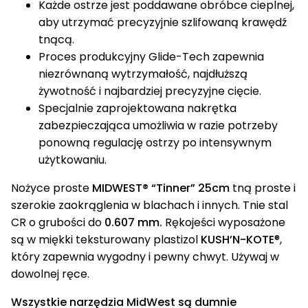
Każde ostrze jest poddawane obróbce cieplnej,
aby utrzymać precyzyjnie szlifowaną krawędź
tnącą.
Proces produkcyjny Glide-Tech zapewnia
niezrównaną wytrzymałość, najdłuższą
żywotność i najbardziej precyzyjne cięcie.
Specjalnie zaprojektowana nakrętka
zabezpieczająca umożliwia w razie potrzeby
ponowną regulację ostrzy po intensywnym
użytkowaniu.
Nożyce proste
MIDWEST® “Tinner” 25cm
tną proste i
szerokie zaokrąglenia w blachach i innych. Tnie stal
CR o grubości do
0.607 mm.
Rękojeści wyposażone
są w miękki teksturowany plastizol
KUSH’N-KOTE
®,
który zapewnia wygodny i pewny chwyt. Używaj w
dowolnej ręce.
Wszystkie narzędzia MidWest są dumnie