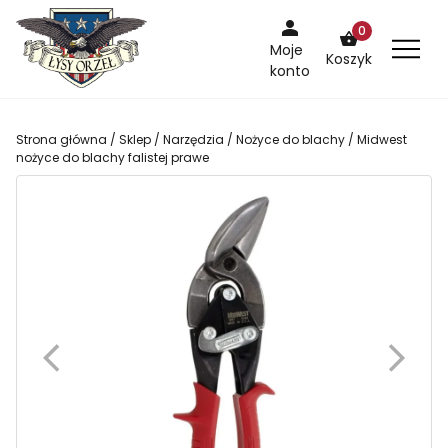
Skip
0
to
Moje
Koszyk
content
konto
Strona główna
/
Sklep
/
Narzędzia
/
Nożyce do blachy
/ Midwest
nożyce do blachy falistej prawe