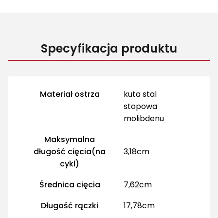
Specyfikacja produktu
Więcej informacji
Materiał ostrza
kuta stal
stopowa
molibdenu
Maksymalna
długość cięcia(na
3,18cm
cykl)
Średnica cięcia
7,62cm
Długość rączki
17,78cm