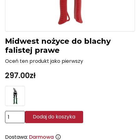
Midwest nożyce do blachy
falistej prawe
Oceń ten produkt jako pierwszy
297.00
zł
ilość
Dodaj do koszyka
Midwest
nożyce
Dostawa:
Darmowa
do