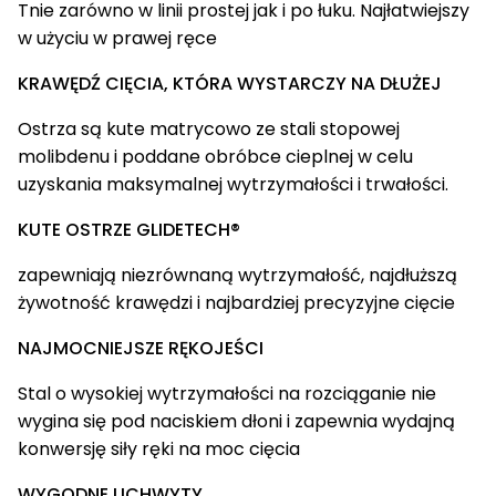
Tnie zarówno w linii prostej jak i po łuku. Najłatwiejszy
w użyciu w prawej ręce
KRAWĘDŹ CIĘCIA, KTÓRA WYSTARCZY NA DŁUŻEJ
Ostrza są kute matrycowo ze stali stopowej
molibdenu i poddane obróbce cieplnej w celu
uzyskania maksymalnej wytrzymałości i trwałości.
KUTE OSTRZE GLIDETECH®
zapewniają niezrównaną wytrzymałość, najdłuższą
żywotność krawędzi i najbardziej precyzyjne cięcie
NAJMOCNIEJSZE RĘKOJEŚCI
Stal o wysokiej wytrzymałości na rozciąganie nie
wygina się pod naciskiem dłoni i zapewnia wydajną
konwersję siły ręki na moc cięcia
WYGODNE UCHWYTY