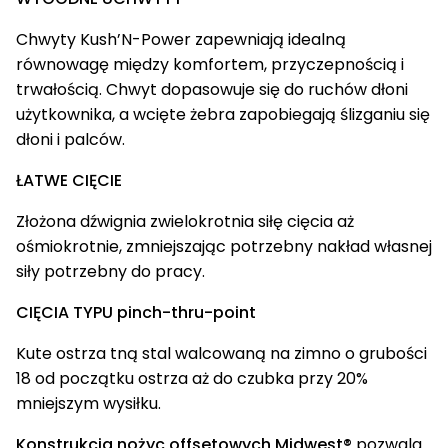
Chwyty Kush’N-Power zapewniają idealną
równowagę między komfortem, przyczepnością i
trwałością. Chwyt dopasowuje się do ruchów dłoni
użytkownika, a wcięte żebra zapobiegają ślizganiu się
dłoni i palców.
ŁATWE CIĘCIE
Złożona dźwignia zwielokrotnia siłę cięcia aż
ośmiokrotnie, zmniejszając potrzebny nakład własnej
siły potrzebny do pracy.
CIĘCIA TYPU pinch-thru-point
Kute ostrza tną stal walcowaną na zimno o grubości
18 od początku ostrza aż do czubka przy 20%
mniejszym wysiłku.
Konstrukcja nożyc offsetowych Midwest®
pozwala