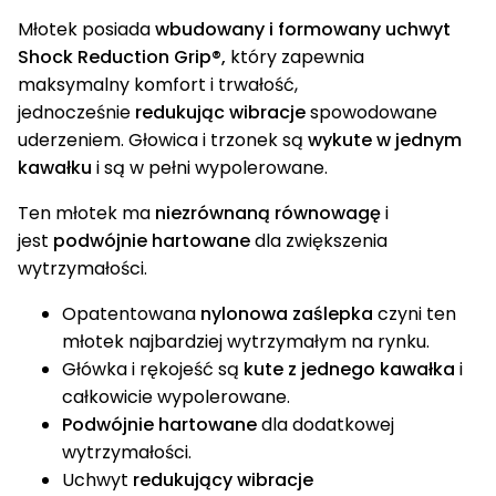
Młotek posiada
wbudowany i formowany uchwyt
Shock Reduction Grip®,
który zapewnia
maksymalny komfort i trwałość,
jednocześnie
redukując wibracje
spowodowane
uderzeniem. Głowica i trzonek są
wykute w jednym
kawałku
i są w pełni wypolerowane.
Ten młotek ma
niezrównaną równowagę
i
jest
podwójnie hartowane
dla zwiększenia
wytrzymałości.
Opatentowana
nylonowa zaślepka
czyni ten
młotek najbardziej wytrzymałym na rynku.
Główka i rękojeść są
kute z jednego kawałka
i
całkowicie wypolerowane.
Podwójnie hartowane
dla dodatkowej
wytrzymałości.
Uchwyt
redukujący wibracje