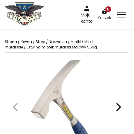
Skip
0
to
Moje
Koszyk
content
konto
Strona główna
/
Sklep
/
Narzędzia
/
Młotki
/
Młotki
murarskie
/ Estwing młotek murarski stalowy 560g