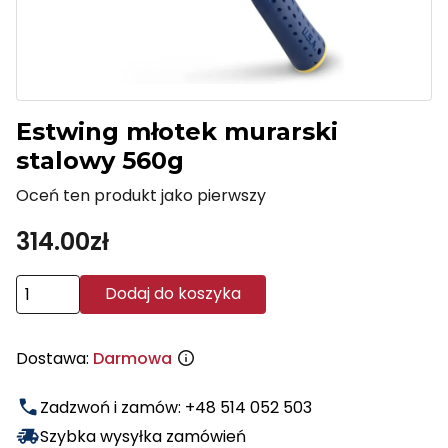
Estwing młotek murarski
stalowy 560g
Oceń ten produkt jako pierwszy
314.00
zł
ilość
Dodaj do koszyka
Estwing
młotek
Dostawa:
Darmowa
murarski
stalowy
Zadzwoń i zamów: +48 514 052 503
560g
Szybka wysyłka zamówień