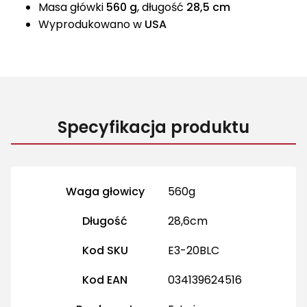
Masa główki
560 g
, długość
28,5 cm
Wyprodukowano w
USA
Specyfikacja produktu
Więcej informacji
Waga głowicy
560g
Długość
28,6cm
Kod SKU
E3-20BLC
Kod EAN
034139624516