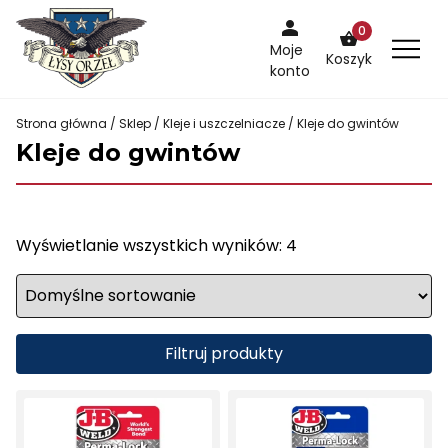
Skip
0
to
Moje
Koszyk
content
konto
Strona główna
/
Sklep
/
Kleje i uszczelniacze
/ Kleje do gwintów
Kleje do gwintów
Wyświetlanie wszystkich wyników: 4
Filtruj produkty