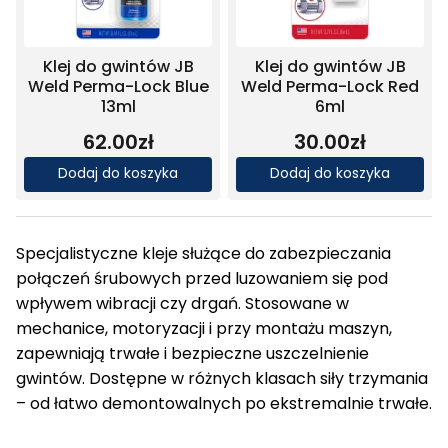
Klej do gwintów JB
Klej do gwintów JB
Weld Perma-Lock Blue
Weld Perma-Lock Red
13ml
6ml
62.00
zł
30.00
zł
Dodaj do koszyka
Dodaj do koszyka
Specjalistyczne kleje służące do zabezpieczania
połączeń śrubowych przed luzowaniem się pod
wpływem wibracji czy drgań. Stosowane w
mechanice, motoryzacji i przy montażu maszyn,
zapewniają trwałe i bezpieczne uszczelnienie
gwintów. Dostępne w różnych klasach siły trzymania
– od łatwo demontowalnych po ekstremalnie trwałe.